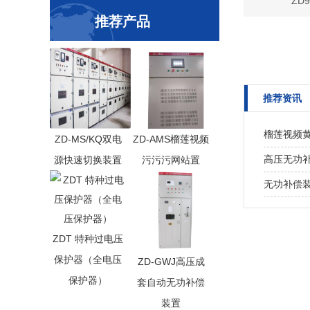
ZD
推荐产品
推荐资讯
榴莲视频
ZD-MS/KQ双电
ZD-AMS榴莲视频
高压无功
源快速切换装置
污污污网站置
无功补偿
ZDT 特种过电压
保护器（全电压
ZD-GWJ高压成
保护器）
套自动无功补偿
装置