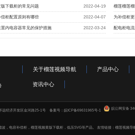
黄版下载柜的常见问题
2022-04-19
榴莲榴莲榴
补偿柜配置原则有哪些
2022-04-07
为补偿柜更
装置内电容器常见的保护措施
2022-03-24
配电柜电流
关于榴莲视频导航
产品中心
资讯中心
号
皖公网安备 340
省怀远经济开发区金河路25-1号 备案号：
皖ICP备69631965号-1
容补偿柜，榴莲视频黄版下载柜，低压SVG等产品。 友情链接：
榴莲视频导