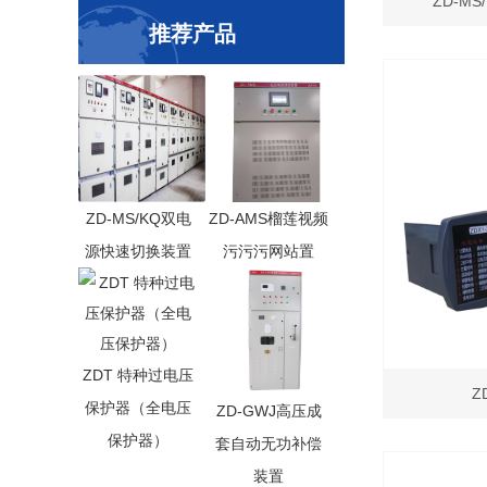
ZD-M
推荐产品
ZD-MS/KQ双电
ZD-AMS榴莲视频
源快速切换装置
污污污网站置
ZDT 特种过电压
Z
保护器（全电压
ZD-GWJ高压成
保护器）
套自动无功补偿
装置