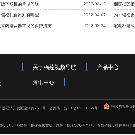
黄版下载柜的常见问题
2022-04-19
榴莲榴莲榴
补偿柜配置原则有哪些
2022-04-07
为补偿柜更
装置内电容器常见的保护措施
2022-03-24
配电柜电流
关于榴莲视频导航
产品中心
资讯中心
号
皖公网安备 340
省怀远经济开发区金河路25-1号 备案号：
皖ICP备69631965号-1
，电容补偿柜，榴莲视频黄版下载柜，低压SVG等产品。 友情链接：
榴莲视频导