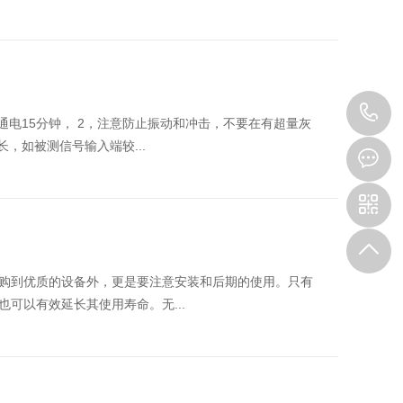
4
通电15分钟， 2，注意防止振动和冲击，不要在有超量灰
，如被测信号输入端较...
8
9
到优质的设备外，更是要注意安装和后期的使用。只有
也可以有效延长其使用寿命。无...